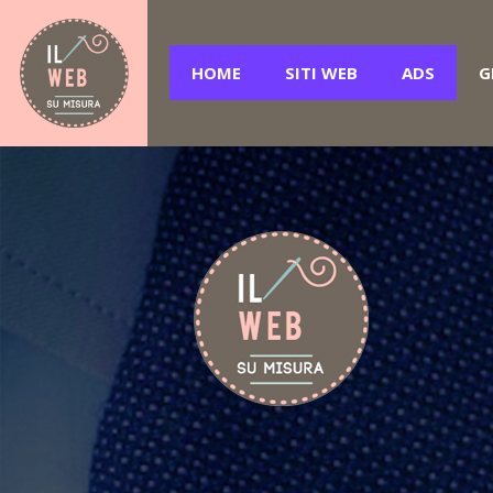
HOME
SITI WEB
ADS
G