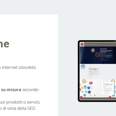
he
o internet obsoleto
i su misura
secondo
uoi prodotti o servizi,
o di vista della SEO.